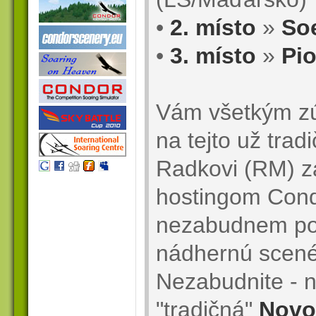
•
2. místo
»
So
•
3. místo
»
Pio
Vám všetkým z
na tejto už trad
Radkovi (RM) z
hostingom Cond
nezabudnem poď
nádhernú scenér
Nezabudnite - n
"tradičná"
Novo