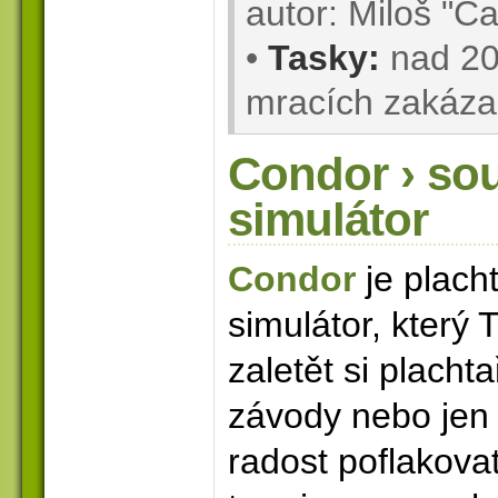
autor: Miloš "C
•
Tasky:
nad 200
mracích zakáz
Condor › sou
simulátor
Condor
je plach
simulátor, který 
zaletět si placht
závody nebo jen 
radost poflakovat