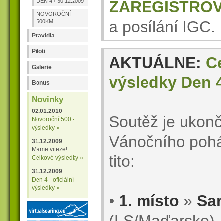
DEN 4 › 30.12.2009
ZAREGISTRO
NOVOROČNÍ
a posílání IGC.
500KM
Pravidla
Piloti
AKTUÁLNE:
C
Galerie
výsledky Den 
Bonus
Novinky
02.01.2010
Soutěž je ukon
Novoroční 500 -
výsledky »
Vánočního pohár
31.12.2009
Máme vítěze!
tito:
Celkové výsledky »
31.12.2009
Den 4 - oficiální
výsledky »
•
1. místo
»
Sa
(LS/Maďarsko)