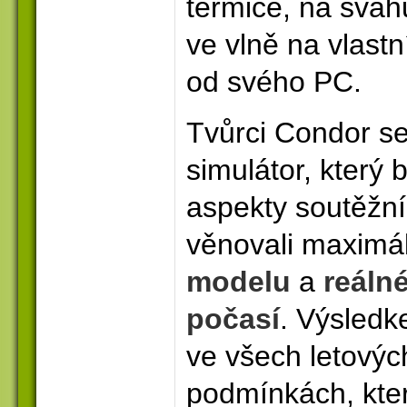
termice, na sva
ve vlně na vlastn
od svého PC.
Tvůrci Condor se s
simulátor, který
aspekty soutěžní
věnovali maximá
modelu
a
reáln
počasí
. Výsledk
ve všech letovýc
podmínkách, kter