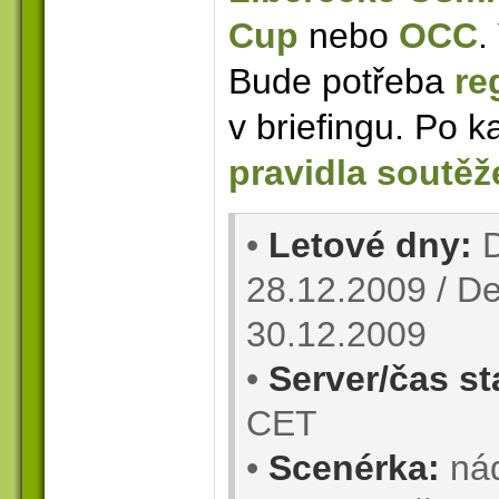
Cup
nebo
OCC
.
Bude potřeba
re
v briefingu. Po k
pravidla soutěž
•
Letové dny:
D
28.12.2009 / De
30.12.2009
•
Server/čas st
CET
•
Scenérka:
ná