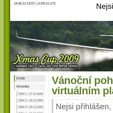
16:08:23 CEST | 14:08:23 UTC
Nejsi
Vánoční pohá
ÚVOD
Výsledky
virtuálním p
DEN 1 › 27.12.2009
DEN 2 › 28.12.2009
Nejsi přihlášen,
DEN 3 › 29.12.2009