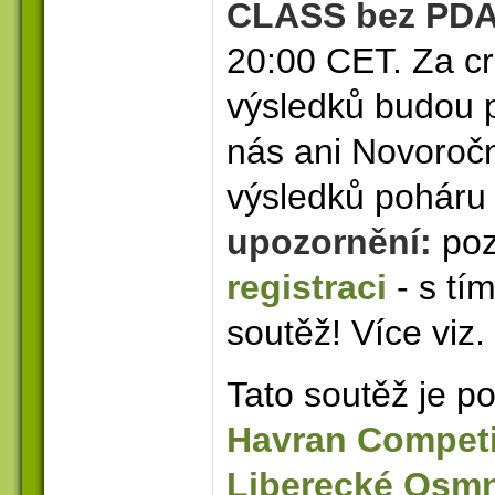
CLASS bez PD
20:00 CET. Za c
výsledků budou p
nás ani Novoročn
výsledků poháru
upozornění:
poz
registraci
- s tí
soutěž! Více viz.
Tato soutěž je p
Havran Competi
Liberecké Osm