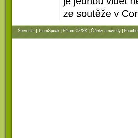
je jednou vidět n
ze soutěže v Co
Serverlist
|
TeamSpeak
|
Fórum CZ/SK
|
Články a návody
|
Facebo